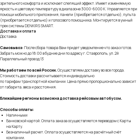
зрительного комфорта и исключает слепящий эффект. Имеет изменяемую
яркость и цветовую температуру в диапазоне 3000-6000 К. Управляется при
помощи мобильного приложения, панели (приобретается отдельно), пульта
(приобретается отдельно) и голосового помощника. Монтируется в умный
трек системы DENKIRS SMART.
Доставка и оплата
Доставка
Самовывоз:
После сбора товара Вам придет уведомление что заказ готов.
Забрать можно до 18:00 в будние дни по адресу г. Ставрополь, ул. 2й
Параллельный проезд 13
Мы работаем по всей России.
Осуществляем доставку во все города.
Стоимость доставки рассчитывается индивидуально
по тарифам транспортной компании. Цена прямо пропорционально зависит
от габарита, веса и расстояния.
Ближайшие регионы возможна доставка рейсовым автобусом.
Способы оплаты:
Наличными
Банковской картой. Оплата заказа осуществляется переводом с Карты
на Карту.
Безналичный расчет. Оплата осуществляется на расчётный счёт
компании.