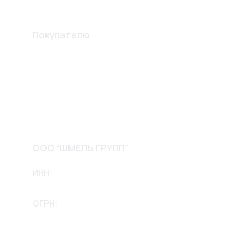
Изготовление конструкций
Покупателю
Акции
О компании
Доставка и оплата
Обмен и возврат
Контакты
ООО “ШМЕЛЬ ГРУПП”
ИНН:
2635256658
ОГРН:
1232600002975