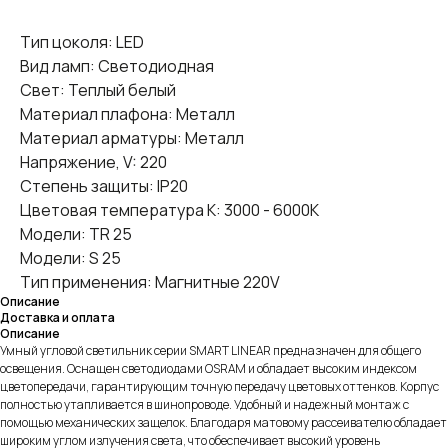
Тип цоколя: LED
Вид ламп: Светодиодная
Свет: Теплый белый
Материал плафона: Металл
Материал арматуры: Металл
Напряжение, V: 220
Степень защиты: IP20
Цветовая температура К: 3000 - 6000К
Модели: TR 25
Модели: S 25
Тип применения: Магнитные 220V
Описание
Доставка и оплата
Описание
Умный угловой светильник серии SMART LINEAR предназначен для общего
освещения. Оснащен светодиодами OSRAM и обладает высоким индексом
цветопередачи, гарантирующим точную передачу цветовых оттенков. Корпус
полностью утапливается в шинопроводе. Удобный и надежный монтаж с
помощью механических защелок. Благодаря матовому рассеивателю обладает
широким углом излучения света, что обеспечивает высокий уровень