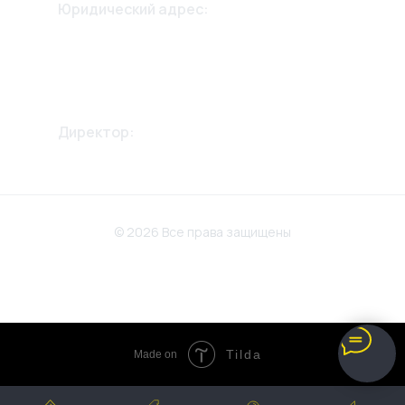
Юридический адрес:
355042, Ставропольский край,
г. Ставрополь,
ул. 2й Параллельный проезд
дом 13, 2й этаж.
Директор:
Крикунов Александр
Викторович
© 2026 Все права защищены
Политика конфиденциальности
Разработка сайта
Tilda
Made on