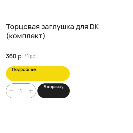
Торцевая заглушка для DK
П
(комплект)
к
Цен
р.
360
10
/
1 pc
Подробнее
В корзину