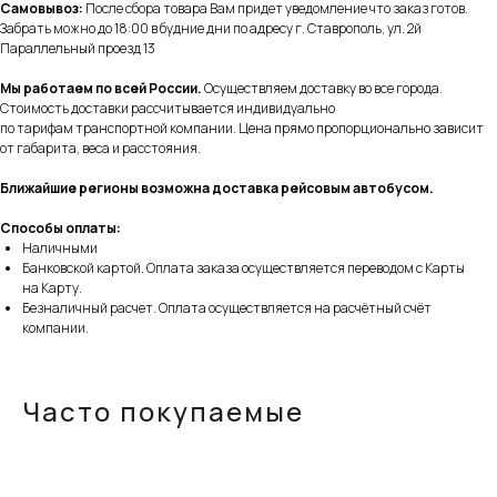
Самовывоз:
После сбора товара Вам придет уведомление что заказ готов.
Забрать можно до 18:00 в будние дни по адресу г. Ставрополь, ул. 2й
Параллельный проезд 13
Мы работаем по всей России.
Осуществляем доставку во все города.
Стоимость доставки рассчитывается индивидуально
по тарифам транспортной компании. Цена прямо пропорционально зависит
от габарита, веса и расстояния.
Ближайшие регионы возможна доставка рейсовым автобусом.
Способы оплаты:
Наличными
Банковской картой. Оплата заказа осуществляется переводом с Карты
на Карту.
Безналичный расчет. Оплата осуществляется на расчётный счёт
компании.
Часто покупаемые