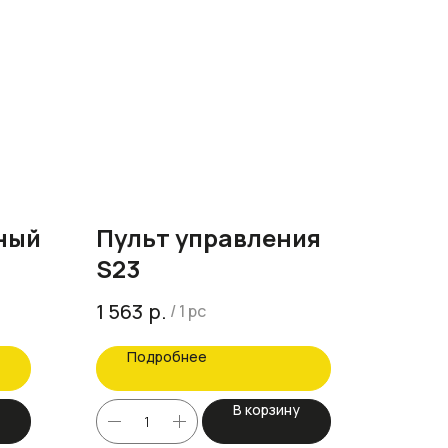
ный
Пульт управления
S23
р.
1 563
/
1 pc
Подробнее
В корзину