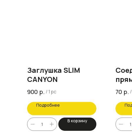
Заглушка SLIM
Сое
CANYON
прям
р.
р.
900
70
/
1 pc
/
Подробнее
По
В корзину