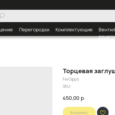
щение
Перегородки
Комплектующие
Венти
решет
Торцевая заглуш
FerGipps
SKU:
р.
450,00
В корзину