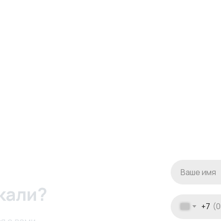
кали?
+7
я с вами