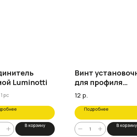
динитель
Винт установоч
ой Luminotti
для профиля
FerGipps
р.
12
1 pc
дробнее
Подробнее
В корзину
В корзину