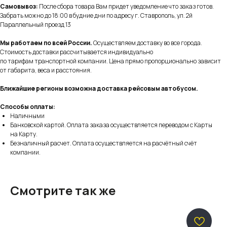
Самовывоз:
После сбора товара Вам придет уведомление что заказ готов.
Забрать можно до 18:00 в будние дни по адресу г. Ставрополь, ул. 2й
Параллельный проезд 13
Мы работаем по всей России.
Осуществляем доставку во все города.
Стоимость доставки рассчитывается индивидуально
по тарифам транспортной компании. Цена прямо пропорционально зависит
от габарита, веса и расстояния.
Ближайшие регионы возможна доставка рейсовым автобусом.
Способы оплаты:
Наличными
Банковской картой. Оплата заказа осуществляется переводом с Карты
на Карту.
Безналичный расчет. Оплата осуществляется на расчётный счёт
компании.
Смотрите так же