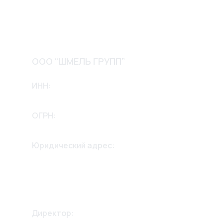
Доставка и оплата
Обмен и возврат
Контакты
ООО “ШМЕЛЬ ГРУПП”
ИНН:
2635256658
ОГРН:
1232600002975
Юридический адрес:
355042, Ставропольский край,
г. Ставрополь,
ул. 2й Параллельный проезд
дом 13, 2й этаж.
Директор: