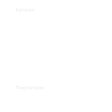
Каталог
Профиля
Освещение
Электро карнизы
Перегородки
Комплектующие
Вентиляционные решетки
Шпателя и лопатки
Изготовление конструкций
Покупателю
Акции
О компании