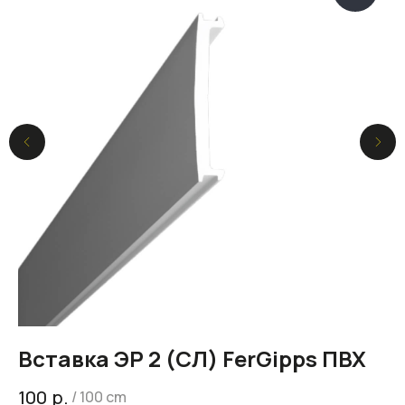
Вставка ЭР 2 (СЛ) FerGipps ПВХ
В
р.
100
9
/
100 cm