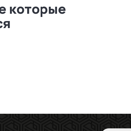
е которые
ся