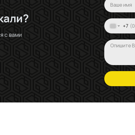
кали?
+7
я с вами