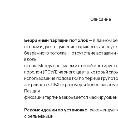
Описание
Безрамный парящий потолок
— в данном ре
стенам и дает ощущение парящего в воздухе
безрамного потолка — отсутствие вставки и н
вдоль
стены. Между профилем и стеной монтируе
поролон (ПСУЛ) черного цвета, который скр
использование подсветки по периметру пото
закрывается ПВХ экраном для более равноме
Паз для
фиксации гарпуна закрывается маскирующей 
Рекомендации по установке:
рекомендуетс
с рельефными