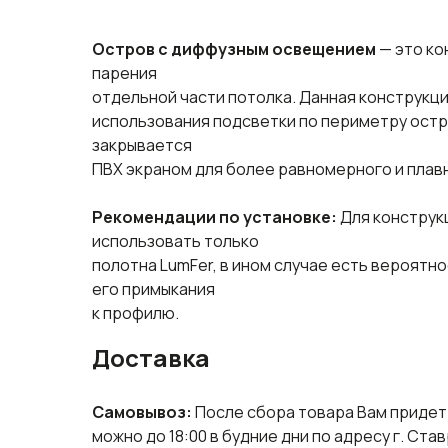
Остров с диффузным освещением
— это ко
парения
отдельной части потолка. Данная конструк
использования подсветки по периметру остр
закрывается
ПВХ экраном для более равномерного и плав
Рекомендации по установке:
Для конструк
использовать только
полотна LumFer, в ином случае есть вероятн
его примыкания
к профилю.
Доставка
Самовывоз:
После сбора товара Вам придет 
можно до 18:00 в будние дни по адресу г. Ста