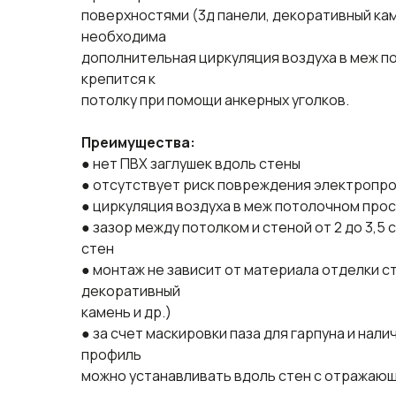
поверхностями (3д панели, декоративный камен
необходима
дополнительная циркуляция воздуха в меж 
крепится к
потолку при помощи анкерных уголков.
Преимущества:
● нет ПВХ заглушек вдоль стены
● отсутствует риск повреждения электропро
● циркуляция воздуха в меж потолочном про
● зазор между потолком и стеной от 2 до 3,5
стен
● монтаж не зависит от материала отделки ст
декоративный
камень и др.)
● за счет маскировки паза для гарпуна и нал
профиль
можно устанавливать вдоль стен с отражающ