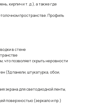
ь, кирпич и т. д.), а также где
потолочном пространстве. Профиль
водки в стене
странстве
 см, что позволяет скрыть неровности
ен (3д панели, штукатурка, обои,
ичия экрана для светодиодной ленты,
ей поверхностью (зеркало и пр.)