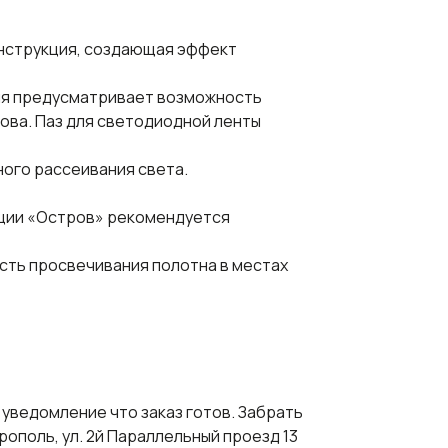
нструкция, создающая эффект
ция предусматривает возможность
ова. Паз для светодиодной ленты
ного рассеивания света.
ции «Остров» рекомендуется
ость просвечивания полотна в местах
уведомление что заказ готов. Забрать
врополь, ул. 2й Параллельный проезд 13