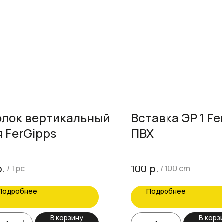
олок вертикальный
Вставка ЭР 1 Fe
я FerGipps
ПВХ
р.
р.
100
/
1 pc
/
100 cm
Подробнее
Подробнее
В корзину
В корз