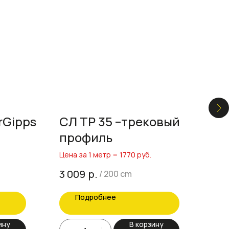
rGipps
СЛ ТР 35 –трековый
То
профиль
02
Цена за 1 метр = 1770 руб.
р.
3 009
770
/
200 cm
Подробнее
ину
В корзину