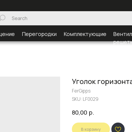
щение
Перегородки
Комплектующие
Венти
решет
Уголок горизонт
FerGipps
SKU:
LF0029
р.
80,00
В корзину