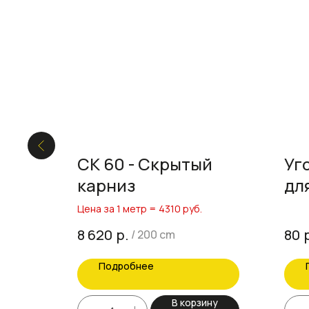
ий
СК 60 - Скрытый
Уг
карниз
дл
Цена за 1 метр = 4310 руб.
р.
8 620
80
/
200 cm
Подробнее
ину
В корзину