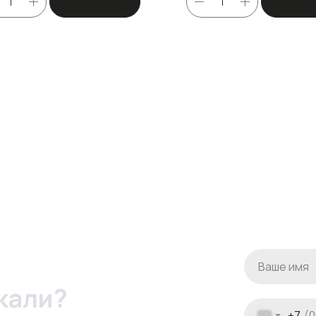
кали?
+7