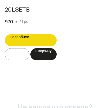
20LSETB
G
Цен
р.
970
/
1 pc
6
Подробнее
В корзину
Не нашли что искали?