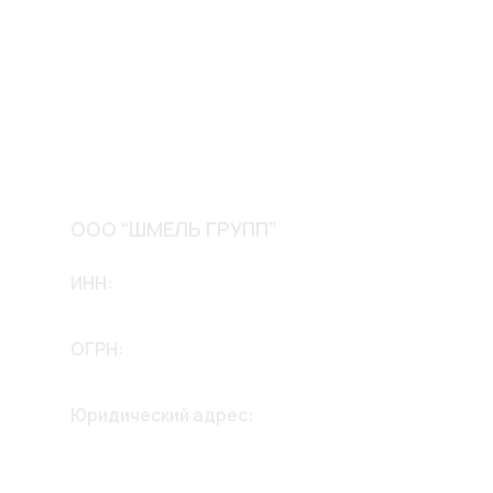
Акции
О компании
Доставка и оплата
Обмен и возврат
Контакты
ООО “ШМЕЛЬ ГРУПП”
ИНН:
2635256658
ОГРН:
1232600002975
Юридический адрес:
355042, Ставропольский край,
г. Ставрополь,