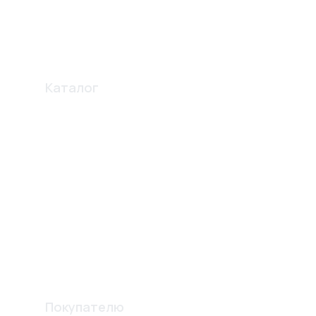
Каталог
Профиля
Освещение
Электро карнизы
Перегородки
Комплектующие
Вентиляционные решетки
Шпателя и лопатки
Изготовление конструкций
Покупателю