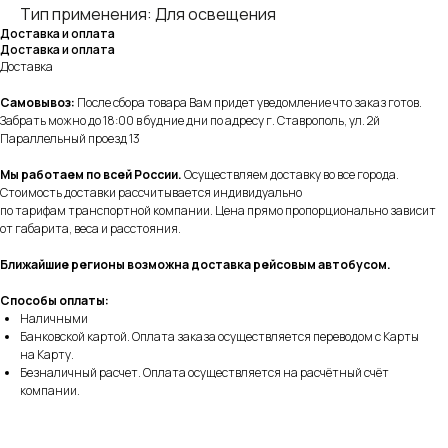
Тип применения: Для освещения
Доставка и оплата
Доставка и оплата
Доставка
Самовывоз:
После сбора товара Вам придет уведомление что заказ готов.
Забрать можно до 18:00 в будние дни по адресу г. Ставрополь, ул. 2й
Параллельный проезд 13
Мы работаем по всей России.
Осуществляем доставку во все города.
Стоимость доставки рассчитывается индивидуально
по тарифам транспортной компании. Цена прямо пропорционально зависит
от габарита, веса и расстояния.
Ближайшие регионы возможна доставка рейсовым автобусом.
Способы оплаты:
Наличными
Банковской картой. Оплата заказа осуществляется переводом с Карты
на Карту.
Безналичный расчет. Оплата осуществляется на расчётный счёт
компании.