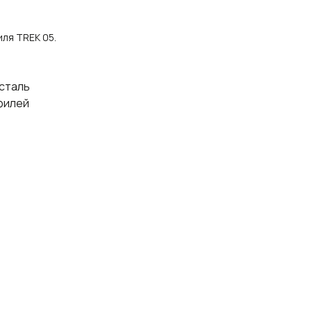
ля TREK 05.
сталь
филей