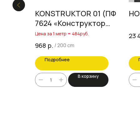
KONSTRUKTOR 01 (ПФ
HO
7624 «Конструктор
Lite»)
Цена за 1 метр = 484руб.
23 
р.
968
/
200 cm
Подробнее
ину
В корзину