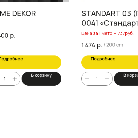
ME DEKOR
STANDART 03 (
0041 «Стандарт
полкой»)
Цена за 1 метр = 737руб.
р.
400
р.
1 474
/
200 cm
Подробнее
Подробнее
В корзину
В корз