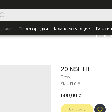
щение
Перегородки
Комплектующие
Венти
решет
20INSETB
Flexy
SKU:
FL0181
р.
600,00
В корзину