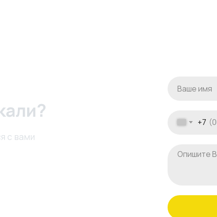
кали?
+7
я с вами