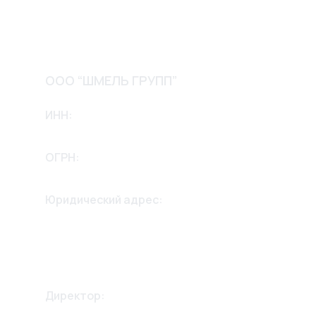
Обмен и возврат
Контакты
ООО “ШМЕЛЬ ГРУПП”
ИНН:
2635256658
ОГРН:
1232600002975
Юридический адрес:
355042, Ставропольский край,
г. Ставрополь,
ул. 2й Параллельный проезд
дом 13, 2й этаж.
Директор:
Крикунов Александр