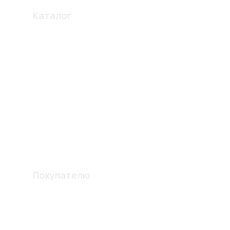
Каталог
Профиля
Освещение
Электро карнизы
Перегородки
Комплектующие
Вентиляционные решетки
Шпателя и лопатки
Изготовление конструкций
Покупателю
Акции
О компании
Доставка и оплата