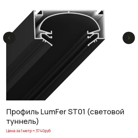
Профиль LumFer ST01 (световой
П
туннель)
Цен
Цена за 1 метр = 3740руб
1 