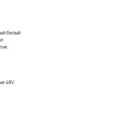
лый белый
лл
тик
ые 48V