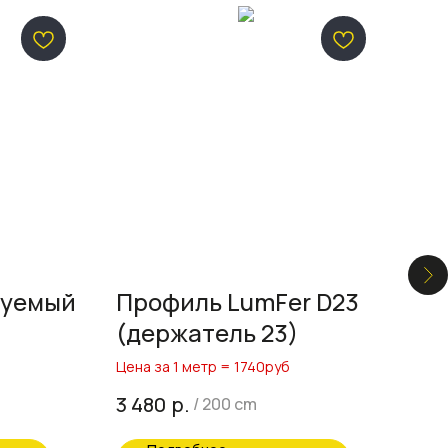
руемый
Профиль LumFer D23
Пр
(держатель 23)
ун
(т
Цена за 1 метр = 1740руб
Цена
р.
3 480
1 0
/
200 cm