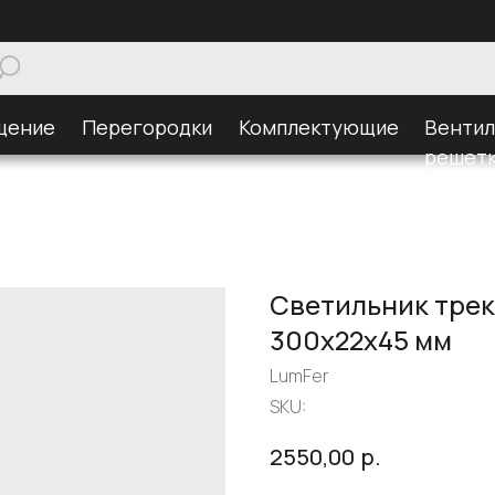
щение
Перегородки
Комплектующие
Венти
решет
Светильник трек
300x22x45 мм
LumFer
SKU:
р.
2550,00