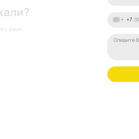
кали?
+7
я с вами