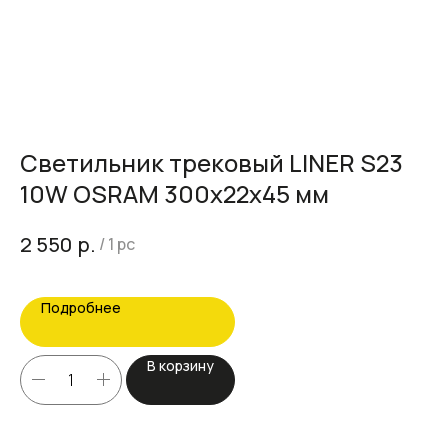
Светильник трековый LINER S23
Т
10W OSRAM 300x22x45 мм
с
m
р.
2 550
2 
/
1 pc
Подробнее
В корзину