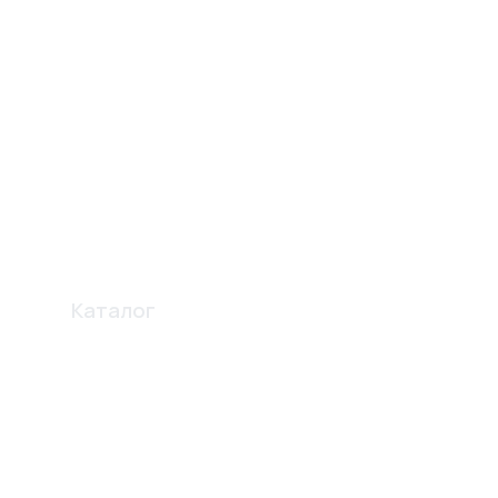
Каталог
Профиля
Освещение
Электро карнизы
Перегородки
Комплектующие