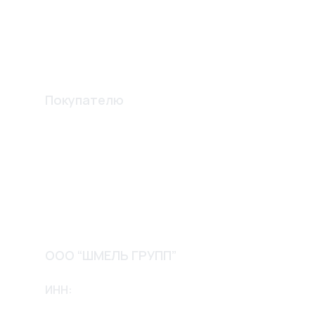
Вентиляционные решетки
Шпателя и лопатки
Изготовление конструкций
Покупателю
Акции
О компании
Доставка и оплата
Обмен и возврат
Контакты
ООО “ШМЕЛЬ ГРУПП”
ИНН:
2635256658