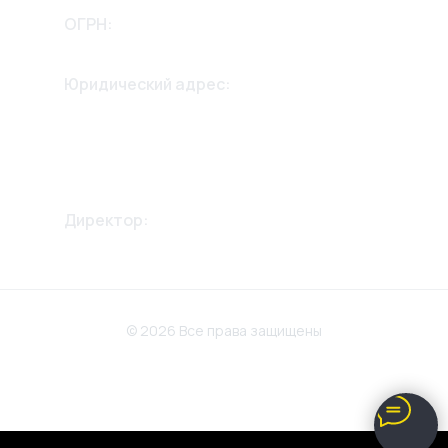
ОГРН:
1232600002975
Юридический адрес:
355042, Ставропольский край,
г. Ставрополь,
ул. 2й Параллельный проезд
дом 13, 2й этаж.
Директор:
Крикунов Александр
Викторович
© 2026 Все права защищены
Политика конфиденциальности
Разработка сайта