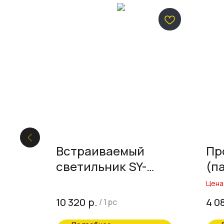
ания
Встраиваемый
Пр
светильник SY-
(п
601252-BL-10-WW,
Цена
197х139х37мм
р.
10 320
4 0
/
1 pc