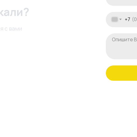
кали?
+7
я с вами