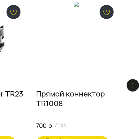
r TR23
Прямой коннектор
Вс
TR1008
80
р.
700
/
1 pc