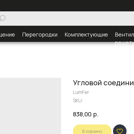
щение
Перегородки
Комплектующие
Венти
решет
Угловой соедини
LumFer
SKU:
р.
838,00
В корзину