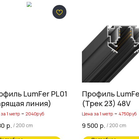
офиль LumFer PL01
Профиль LumFe
арящая линия)
(Трек 23) 48V
 за 1 метр = 2040руб
Цена за 1 метр = 4750руб
р.
р.
80
9 500
/
200 cm
/
200 cm