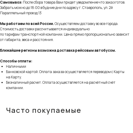
Самовывоз:
После сбора товара Вам придет уведомление что заказ готов.
Забрать можно до 18:00 в будние дни по адресу г. Ставрополь, ул. 2й
Параллельный проезд 13
Мы работаем по всей России.
Осуществляем доставку во все города.
Стоимость доставки рассчитывается индивидуально
по тарифам транспортной компании. Цена прямо пропорционально зависит
от габарита, веса и расстояния.
Ближайшие регионы возможна доставка рейсовым автобусом.
Способы оплаты:
Наличными
Банковской картой. Оплата заказа осуществляется переводом с Карты
на Карту.
Безналичный расчет. Оплата осуществляется на расчётный счёт
компании.
Часто покупаемые