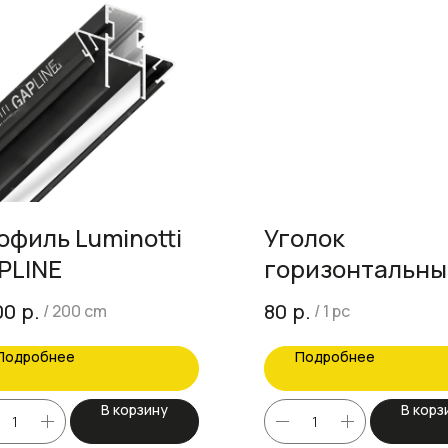
офиль Luminotti
Уголок
PLINE
горизонтальны
град Luminotti
р.
р.
00
80
/
200 cm
/
1 pc
Подробнее
Подробнее
В корзину
В корз