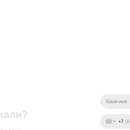
кали?
+7
я с вами