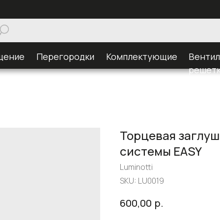
щение
Перегородки
Комплектующие
Венти
решет
Торцевая заглуш
системы EASY
Luminotti
SKU:
LU0019
р.
600,00