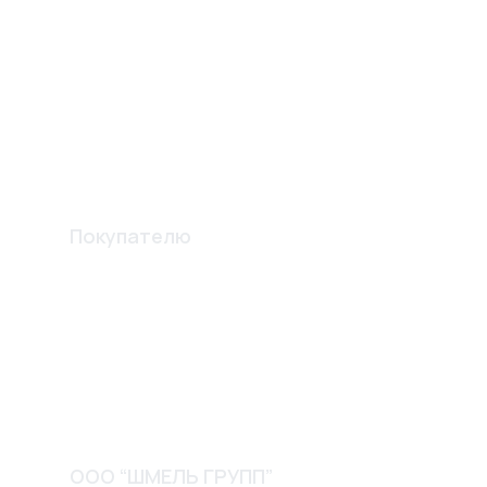
Электро карнизы
Перегородки
Комплектующие
Вентиляционные решетки
Шпателя и лопатки
Изготовление конструкций
Покупателю
Акции
О компании
Доставка и оплата
Обмен и возврат
Контакты
ООО “ШМЕЛЬ ГРУПП”