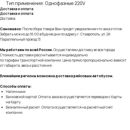
Тип применения: Однофазные 220V
Доставка и оплата
Доставка и оплата
Доставка
Самовывоз:
После сбора товара Вам придет уведомление что заказ готов.
Забрать можно до 18:00 в будние дни по адресу г. Ставрополь, ул. 2й
Параллельный проезд 13
Мы работаем по всей России.
Осуществляем доставку во все города.
Стоимость доставки рассчитывается индивидуально
по тарифам транспортной компании. Цена прямо пропорционально зависит
от габарита, веса и расстояния.
Ближайшие регионы возможна доставка рейсовым автобусом.
Способы оплаты:
Наличными
Банковской картой. Оплата заказа осуществляется переводом с Карты
на Карту.
Безналичный расчет. Оплата осуществляется на расчётный счёт
компании.