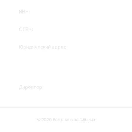
ИНН:
2635256658
ОГРН:
1232600002975
Юридический адрес:
355042, Ставропольский край,
г. Ставрополь,
ул. 2й Параллельный проезд
дом 13, 2й этаж.
Директор:
Крикунов Александр
Викторович
© 2026 Все права защищены
Политика конфиденциальности