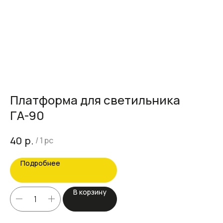
Платформа для светильника
Т
ГА-90
Цен
2 
р.
40
/
1 pc
Подробнее
В корзину