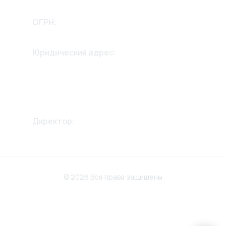
2635256658
ОГРН:
1232600002975
Юридический адрес:
355042, Ставропольский край,
г. Ставрополь,
ул. 2й Параллельный проезд
дом 13, 2й этаж.
Директор:
Крикунов Александр
Викторович
© 2026 Все права защищены
Политика конфиденциальности
Разработка сайта