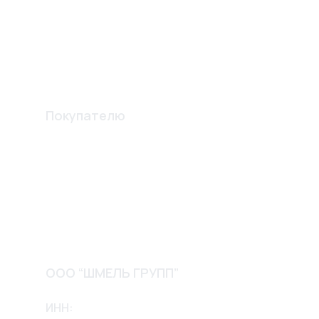
Комплектующие
Вентиляционные решетки
Шпателя и лопатки
Изготовление конструкций
Покупателю
Акции
О компании
Доставка и оплата
Обмен и возврат
Контакты
ООО “ШМЕЛЬ ГРУПП”
ИНН: