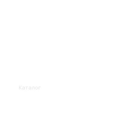
Каталог
Профиля
Освещение
Электро карнизы
Перегородки