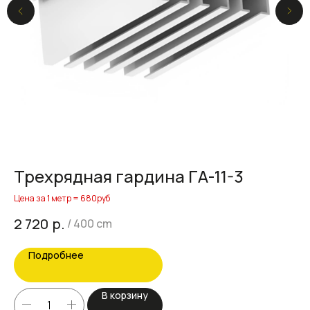
Трехрядная гардина ГА-11-3
Т
Цена за 1 метр = 680руб
Цен
р.
2 720
2 
/
400 cm
Подробнее
В корзину