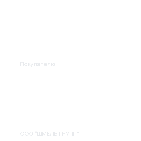
Перегородки
Комплектующие
Вентиляционные решетки
Шпателя и лопатки
Изготовление конструкций
Покупателю
Акции
О компании
Доставка и оплата
Обмен и возврат
Контакты
ООО “ШМЕЛЬ ГРУПП”