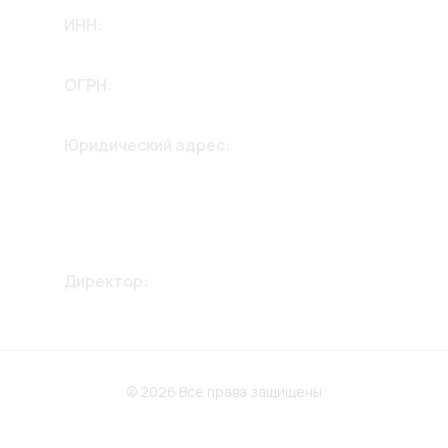
ИНН:
2635256658
ОГРН:
1232600002975
Юридический адрес:
355042, Ставропольский край,
г. Ставрополь,
ул. 2й Параллельный проезд
дом 13, 2й этаж.
Директор:
Крикунов Александр
Викторович
© 2026 Все права защищены
Политика конфиденциальности
Разработка сайта