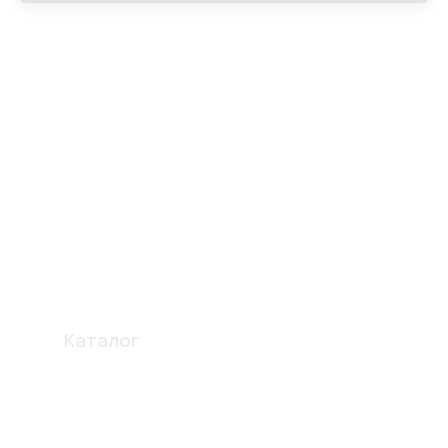
Каталог
Профиля
Освещение
Электро карнизы