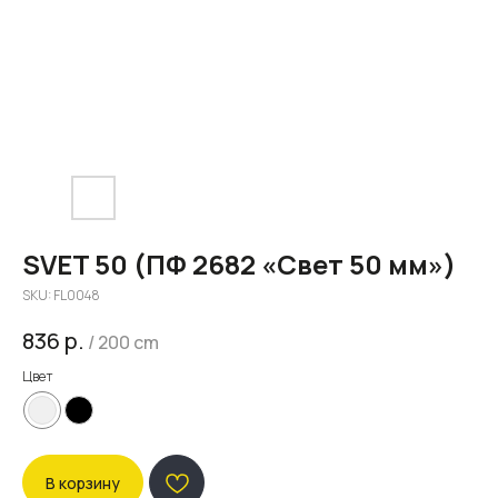
SVET 50 (ПФ 2682 «Свет 50 мм»)
SKU:
FL0048
836
р.
/
200 cm
Цвет
В корзину